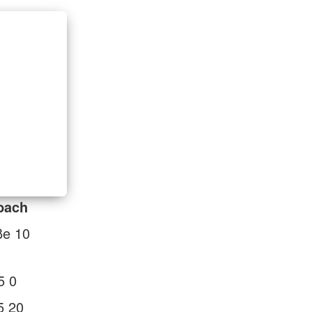
bach
ße 10
5 0
5 20