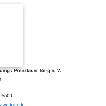
ing / Prenzlauer Berg e. V.
1
05500
rk-wedpre.de