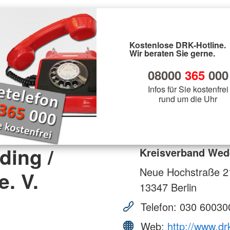
Kostenlose DRK-Hotline.
Wir beraten Sie gerne.
08000
365
000
Infos für Sie kostenfrei
rund um die Uhr
ding /
Kreisverband Wedd
Neue Hochstraße 2
e. V.
13347
Berlin
Telefon:
030 60030
Web:
http://www.d