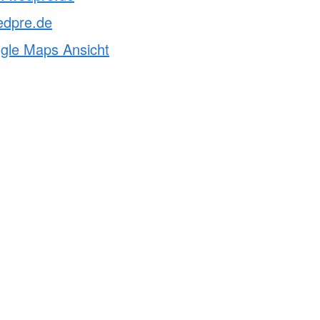
edpre.de
ogle Maps Ansicht