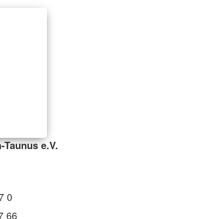
-Taunus e.V.
7 0
7 66