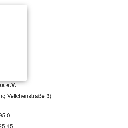
s e.V.
g Veilchenstraße 8)
95 0
95 45