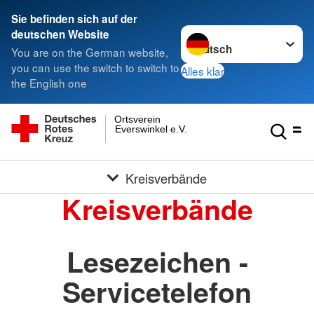
Sie befinden sich auf der
Sprache wechseln zu
deutschen Website
You are on the German website,
you can use the switch to switch to
Alles klar
the English one
Ortsverein
Everswinkel e.V.
Kreisverbände
Kreisverbände
Lesezeichen -
Servicetelefon