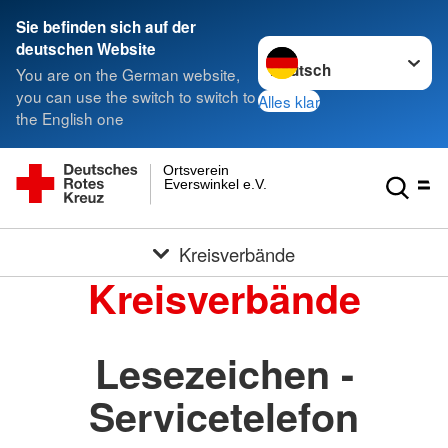
Sie befinden sich auf der
Sprache wechseln zu
deutschen Website
You are on the German website,
you can use the switch to switch to
Alles klar
the English one
Ortsverein
Everswinkel e.V.
Kreisverbände
Kreisverbände
Lesezeichen -
Servicetelefon