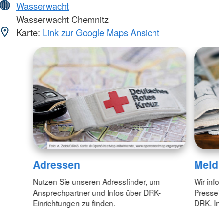
Wasserwacht
Wasserwacht Chemnitz
Karte:
Link zur Google Maps Ansicht
Adressen
Meld
Nutzen Sie unseren Adressfinder, um
Wir inf
Ansprechpartner und Infos über DRK-
Pressei
Einrichtungen zu finden.
DRK. In