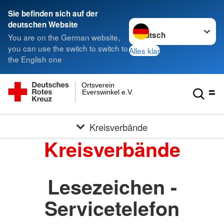
Sie befinden sich auf der
Sprache wechseln zu
deutschen Website
You are on the German website,
you can use the switch to switch to
Alles klar
the English one
Ortsverein
Everswinkel e.V.
Kreisverbände
Kreisverbände
Lesezeichen -
Servicetelefon