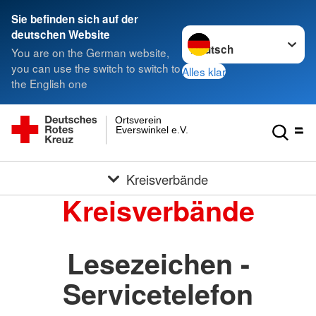
Sie befinden sich auf der
Sprache wechseln zu
deutschen Website
You are on the German website,
you can use the switch to switch to
Alles klar
the English one
Ortsverein
Everswinkel e.V.
Kreisverbände
Kreisverbände
Lesezeichen -
Servicetelefon