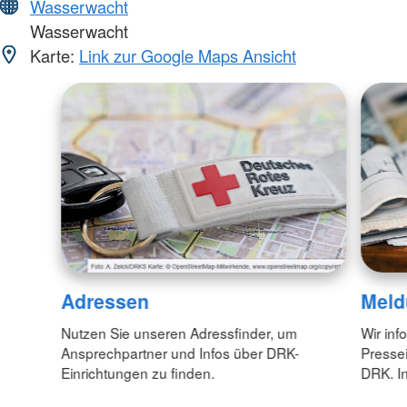
Wasserwacht
Wasserwacht
Karte:
Link zur Google Maps Ansicht
Adressen
Meld
Nutzen Sie unseren Adressfinder, um
Wir inf
Ansprechpartner und Infos über DRK-
Pressei
Einrichtungen zu finden.
DRK. In