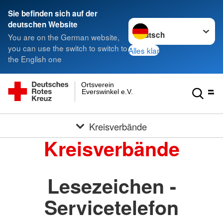
Sie befinden sich auf der
Sprache wechseln zu
deutschen Website
You are on the German website,
you can use the switch to switch to
Alles klar
the English one
Ortsverein
Everswinkel e.V.
Kreisverbände
Kreisverbände
Lesezeichen -
Servicetelefon