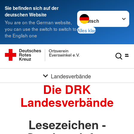
Sie befinden sich auf der
Sprache wechseln zu
deutschen Website
You are on the German website,
you can use the switch to switch to
Alles klar
the English one
Ortsverein
Everswinkel e.V.
Landesverbände
Die DRK
Landesverbände
Lesezeichen -