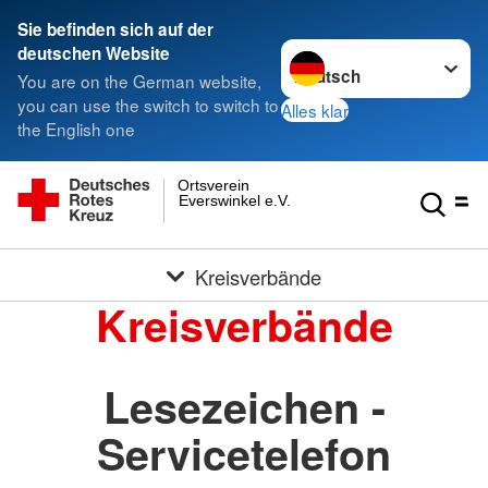
Sie befinden sich auf der
Sprache wechseln zu
deutschen Website
You are on the German website,
you can use the switch to switch to
Alles klar
the English one
Ortsverein
Everswinkel e.V.
Kreisverbände
Kreisverbände
Lesezeichen -
Servicetelefon