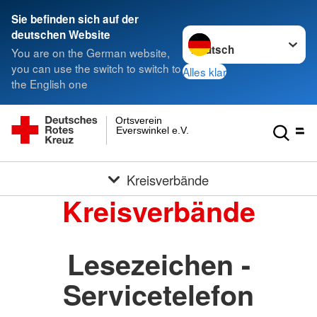
Sie befinden sich auf der
Sprache wechseln zu
deutschen Website
You are on the German website,
you can use the switch to switch to
Alles klar
the English one
Ortsverein
Everswinkel e.V.
Kreisverbände
Kreisverbände
Lesezeichen -
Servicetelefon