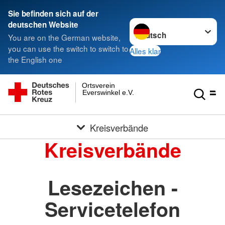
Sie befinden sich auf der
Sprache wechseln zu
deutschen Website
You are on the German website,
you can use the switch to switch to
Alles klar
the English one
Ortsverein
Everswinkel e.V.
Kreisverbände
Kreisverbände
Lesezeichen -
Servicetelefon