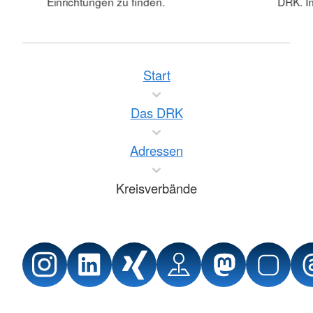
Einrichtungen zu finden.
DRK. In
Start
Das DRK
Adressen
Kreisverbände