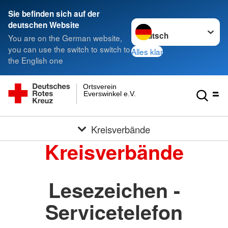
Sie befinden sich auf der
Sprache wechseln zu
deutschen Website
You are on the German website,
you can use the switch to switch to
Alles klar
the English one
Ortsverein
Everswinkel e.V.
Kreisverbände
Kreisverbände
Lesezeichen -
Servicetelefon