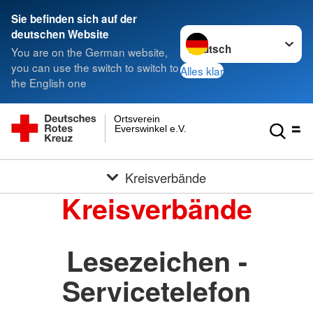
Sie befinden sich auf der
Sprache wechseln zu
deutschen Website
You are on the German website,
you can use the switch to switch to
Alles klar
the English one
Ortsverein
Everswinkel e.V.
Kreisverbände
Kreisverbände
Lesezeichen -
Servicetelefon