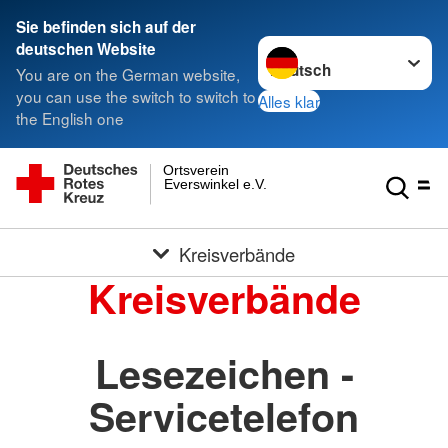
Sie befinden sich auf der
Sprache wechseln zu
deutschen Website
You are on the German website,
you can use the switch to switch to
Alles klar
the English one
Ortsverein
Everswinkel e.V.
Kreisverbände
Kreisverbände
Lesezeichen -
Servicetelefon