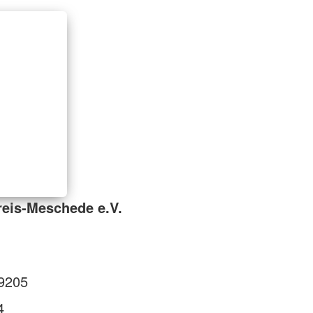
reis-Meschede e.V.
9205
4