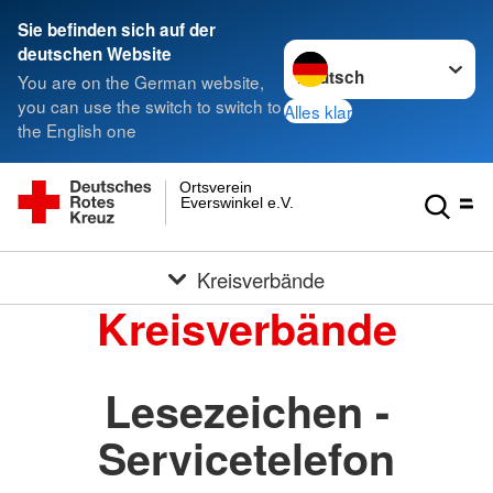
Sie befinden sich auf der
Sprache wechseln zu
deutschen Website
You are on the German website,
you can use the switch to switch to
Alles klar
the English one
Ortsverein
Everswinkel e.V.
Kreisverbände
Kreisverbände
Lesezeichen -
Servicetelefon