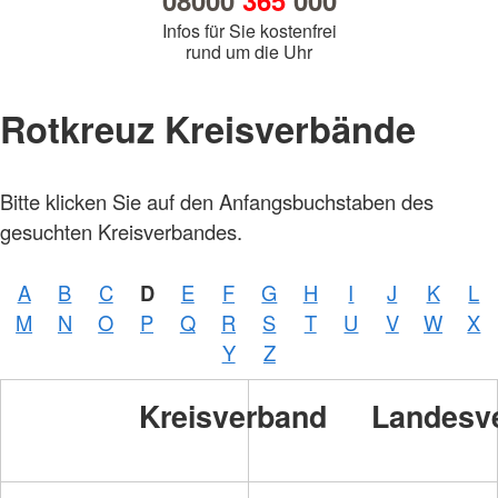
08000
365
000
Infos für Sie kostenfrei
rund um die Uhr
Rotkreuz Kreisverbände
Bitte klicken Sie auf den Anfangsbuchstaben des
gesuchten Kreisverbandes.
A
B
C
D
E
F
G
H
I
J
K
L
M
N
O
P
Q
R
S
T
U
V
W
X
Y
Z
Kreisverband
Landesv