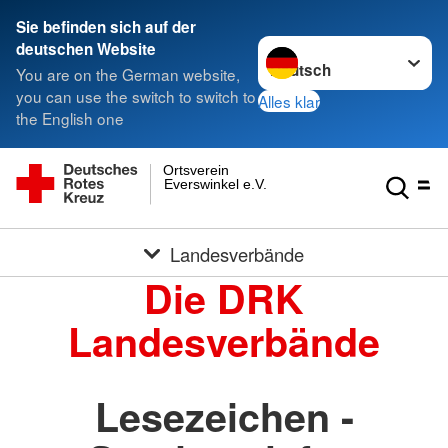
Sie befinden sich auf der
Sprache wechseln zu
deutschen Website
You are on the German website,
you can use the switch to switch to
Alles klar
the English one
Ortsverein
Everswinkel e.V.
Landesverbände
Die DRK
Landesverbände
Lesezeichen -