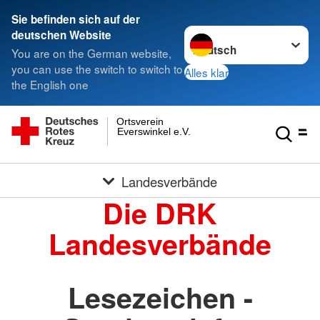
Sie befinden sich auf der
Sprache wechseln zu
deutschen Website
You are on the German website,
you can use the switch to switch to
Alles klar
the English one
Ortsverein
Everswinkel e.V.
Landesverbände
Die DRK
Landesverbände
Lesezeichen -