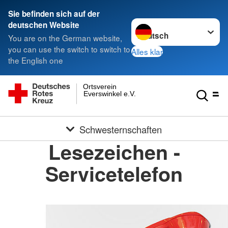
Sie befinden sich auf der
Sprache wechseln zu
deutschen Website
You are on the German website,
you can use the switch to switch to
Alles klar
the English one
Ortsverein
Everswinkel e.V.
Schwesternschaften
Lesezeichen -
Servicetelefon