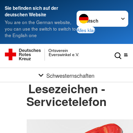
Sie befinden sich auf der
Sprache wechseln zu
deutschen Website
You are on the German website,
you can use the switch to switch to
Alles klar
the English one
Ortsverein
Everswinkel e.V.
Schwesternschaften
Lesezeichen -
Servicetelefon