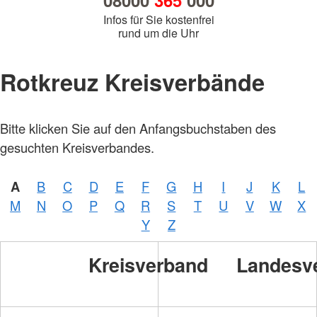
08000
365
000
Infos für Sie kostenfrei
rund um die Uhr
Rotkreuz Kreisverbände
Bitte klicken Sie auf den Anfangsbuchstaben des
gesuchten Kreisverbandes.
A
B
C
D
E
F
G
H
I
J
K
L
M
N
O
P
Q
R
S
T
U
V
W
X
Y
Z
Kreisverband
Landesv