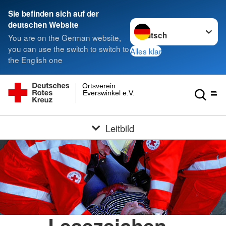
Sie befinden sich auf der
Sprache wechseln zu
deutschen Website
You are on the German website,
you can use the switch to switch to
Alles klar
the English one
Ortsverein
Everswinkel e.V.
Leitbild
Lesezeichen -