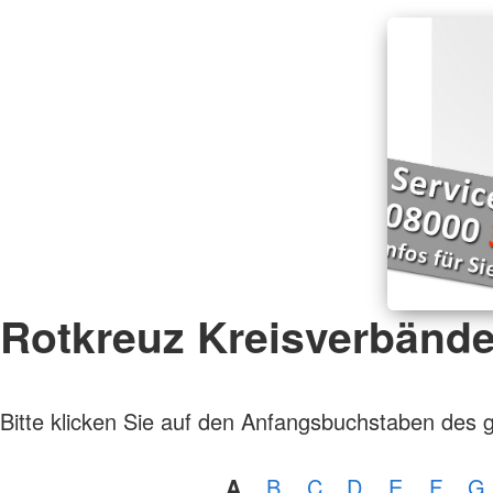
Rotkreuz Kreisverbänd
Bitte klicken Sie auf den Anfangsbuchstaben des 
A
B
C
D
E
F
G