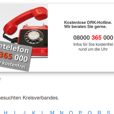
Kostenlose DRK-Hotline.
Wir beraten Sie gerne.
08000
365
000
Infos für Sie kostenfrei
rund um die Uhr
e
gesuchten Kreisverbandes.
H
I
J
K
L
M
N
O
P
Q
R
S