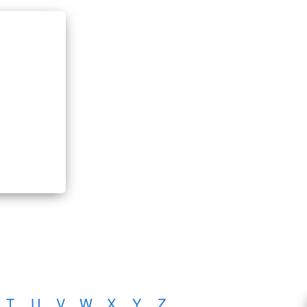
T
U
V
W
X
Y
Z