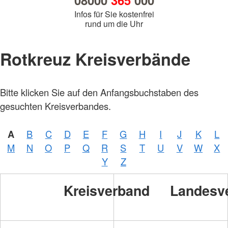
08000
365
000
Infos für Sie kostenfrei
rund um die Uhr
Rotkreuz Kreisverbände
Bitte klicken Sie auf den Anfangsbuchstaben des
gesuchten Kreisverbandes.
A
B
C
D
E
F
G
H
I
J
K
L
M
N
O
P
Q
R
S
T
U
V
W
X
Y
Z
Kreisverband
Landesv