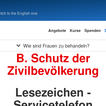
tch to the English one
Angebote
Kurse
Spenden
Wie sind Frauen zu behandeln?
B. Schutz der
Zivilbevölkerung
Lesezeichen -
Servicetelefon