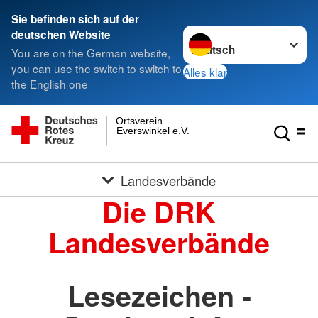
Sie befinden sich auf der
Sprache wechseln zu
deutschen Website
You are on the German website,
you can use the switch to switch to
Alles klar
the English one
Ortsverein
Everswinkel e.V.
Landesverbände
Die DRK
Landesverbände
Lesezeichen -