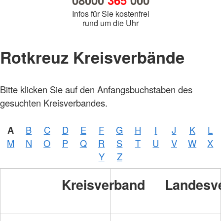
08000
365
000
Infos für Sie kostenfrei
rund um die Uhr
Rotkreuz Kreisverbände
Bitte klicken Sie auf den Anfangsbuchstaben des
gesuchten Kreisverbandes.
A
B
C
D
E
F
G
H
I
J
K
L
M
N
O
P
Q
R
S
T
U
V
W
X
Y
Z
Kreisverband
Landesv