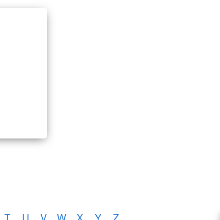
T
U
V
W
X
Y
Z