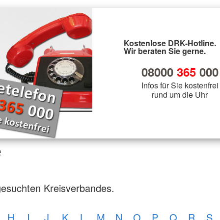
Kostenlose DRK-Hotline.
Wir beraten Sie gerne.
08000
365
000
Infos für Sie kostenfrei
rund um die Uhr
e
gesuchten Kreisverbandes.
H
I
J
K
L
M
N
O
P
Q
R
S