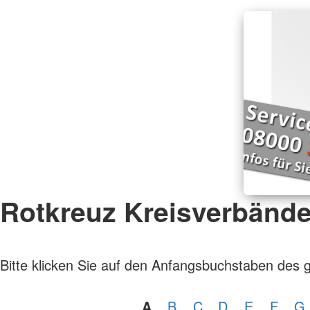
Rotkreuz Kreisverbänd
Bitte klicken Sie auf den Anfangsbuchstaben des 
A
B
C
D
E
F
G