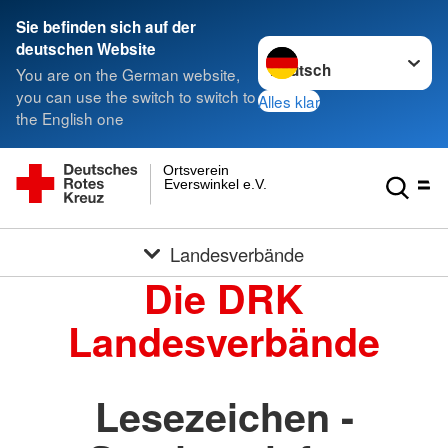
Sie befinden sich auf der
Sprache wechseln zu
deutschen Website
You are on the German website,
you can use the switch to switch to
Alles klar
the English one
Ortsverein
Everswinkel e.V.
Landesverbände
Die DRK
Landesverbände
Lesezeichen -